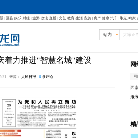
题
|
区县
娱乐
财经
|
旅游
政法
直播
|
文艺
教育
生活
应急
|
房产
健康
汽车
|
取证
鸣家
站内
庆着力推进"智慧名城"建设
网
网
25:21
来源：
人民日报
0
条评论
西
溉
精