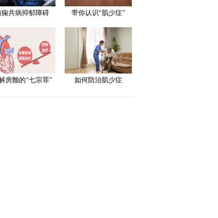
癫痫共病抑郁障碍
带你认识“肌少症”
解房颤的“七宗罪”
如何防治肌少症