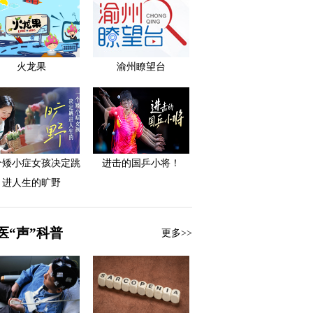
火龙果
渝州瞭望台
个矮小症女孩决定跳
进击的国乒小将！
进人生的旷野
医“声”科普
更多>>