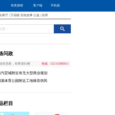
有奖挑错
客户端
手机报
会客厅
|
万花瞳
百姓故事
公益
|
信用
络问政
络民意桥，有事请吐槽
热线：023-63080011
南汽贸城附近有无大型商业规划
澜溪体育公园附近工地噪音扰民
品栏目