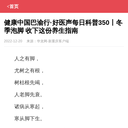
<首页
健康中国巴渝行·好医声每日科普350丨冬
季泡脚 收下这份养生指南
2022-12-20
来源：
华龙网-新重庆客户端
人之有脚，
尤树之有根，
树枯根先竭，
人老脚先衰。
诸病从寒起，
寒从脚下生。