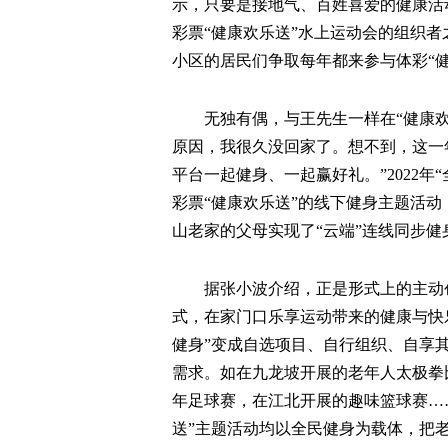
示，只要是接地气、百姓喜爱的健康活动
彩票“健康欢乐送”水上运动会的组织
小区的居民们争取每年都来参与体彩“
无独有偶，与王先生一样在“健康
原因，我很久没回家了。想不到，这一
平台一起健身、一起赢好礼。”2022
彩票“健康欢乐送”的线下健身主题活动
山老家的父母实现了“云端”连线同步健
据张小波介绍，正是形式上的主动
式，在家门口乐享运动带来的健康与快
健身”变成自选项目、自行组织、自享
需求。如在九龙坡开展的老年人太极拳
年足球赛，在江北开展的趣味篮球赛……
送”主题活动均以全民健身为载体，把