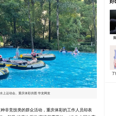
好
了
”水上运动会。重庆体彩供图 华龙网发
这种非竞技类的群众活动，重庆体彩的工作人员却表