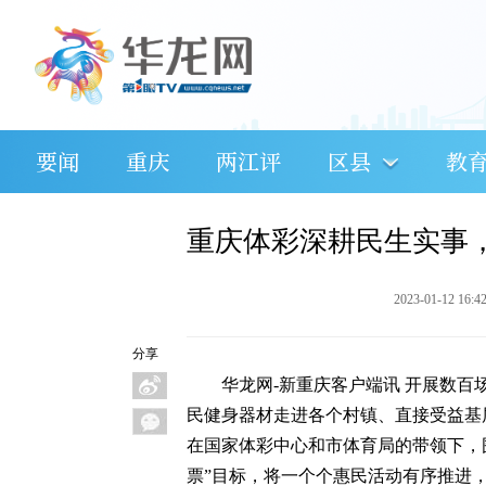
要闻
重庆
两江评
区县
教
重庆体彩深耕民生实事
2023-01-12 16:4
分享
华龙网-新重庆客户端讯 开展数百
民健身器材走进各个村镇、直接受益基
在国家体彩中心和市体育局的带领下，
票”目标，将一个个惠民活动有序推进