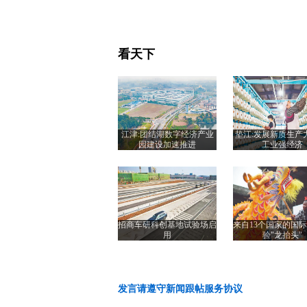
看天下
江津:团结湖数字经济产业
垫江:发展新质生产
园建设加速推进
工业强经济
招商车研科创基地试验场启
来自13个国家的国
用
验"龙抬头"
发言请遵守新闻跟帖服务协议