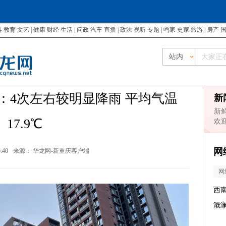
县
教育
文艺
|
健康
财经
生活
|
问政
汽车
直播
|
政法
视听
专题
|
鸣家
史家
旅游
|
房产
站内
：4次左右较明显降雨 平均气温
新
新
17.9℃
欢
网
6:40
来源：
华龙网-新重庆客户端
网
西
溉