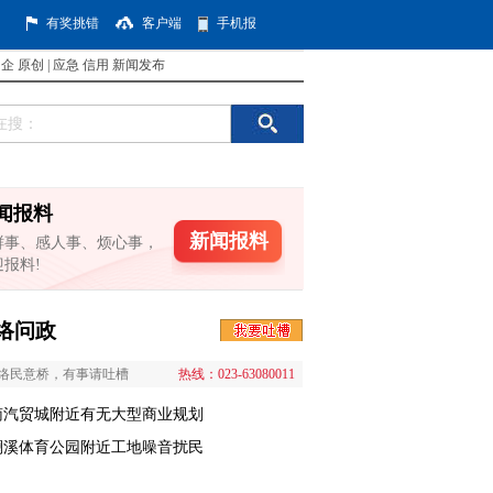
有奖挑错
客户端
手机报
国企
原创
|
应急
信用
新闻发布
闻报料
新闻报料
鲜事、感人事、烦心事，
迎报料!
络问政
络民意桥，有事请吐槽
热线：023-63080011
南汽贸城附近有无大型商业规划
澜溪体育公园附近工地噪音扰民