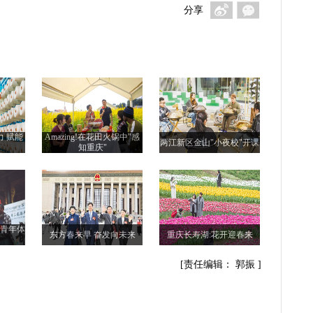
分享
力 赋能
Amazing!在花田火锅中"感
两江新区金山"小夜校"开课
知重庆"
际青年体
东方春来早 奋发向未来
重庆长寿湖:花开迎春来
[责任编辑： 郭振 ]