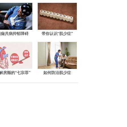
癫痫共病抑郁障碍
带你认识“肌少症”
解房颤的“七宗罪”
如何防治肌少症