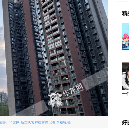
精
一
好
晴好。华龙网-新重庆客户端首席记者 李裕锟 摄