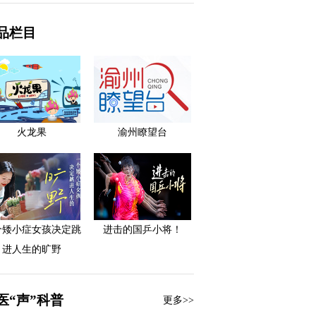
品栏目
火龙果
渝州瞭望台
个矮小症女孩决定跳
进击的国乒小将！
进人生的旷野
医“声”科普
更多>>