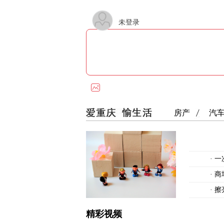
未登录
房产
汽
·
一
·
商
·
擦
精彩视频