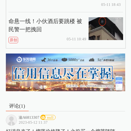
05-11 18:43
命悬一线！小伙酒后要跳楼 被
民警一把拽回
05-11 10:49
原创
评论(
1
)
渝A6813307
null
2023-05-12 11:37