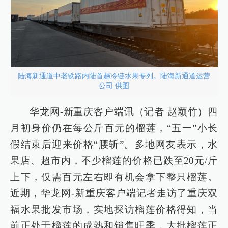
陆海新通道中老铁路内陆首趟冷链水果专列。陆海新通道运营
公司 供图
华龙网-新重庆客户端讯（记者 赵颖竹）四
月初身价仍在每公斤百元的榴莲，“五一”小长
假结束后迎来价格“腰斩”。多地网友表示，水
果店、超市内，不少榴莲的价格已跌至20元/斤
上下，仅需百元左右即有机会拿下整只榴莲。
近期，华龙网-新重庆客户端记者走访了重庆双
福水果批发市场，实地探访榴莲价格得知，当
前正处于榴莲的成熟和销售旺季，大批榴莲正