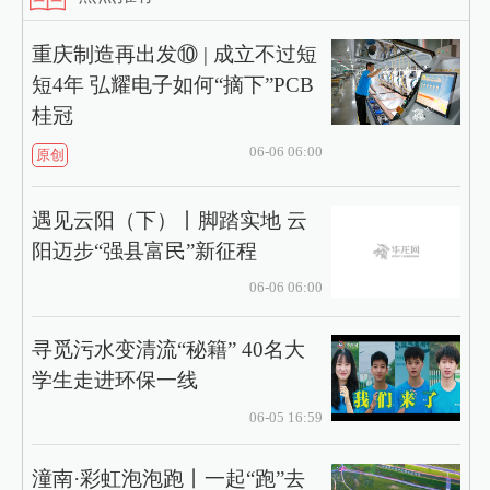
重庆制造再出发⑩ | 成立不过短
短4年 弘耀电子如何“摘下”PCB
桂冠
06-06 06:00
原创
遇见云阳（下）丨脚踏实地 云
阳迈步“强县富民”新征程
06-06 06:00
寻觅污水变清流“秘籍” 40名大
学生走进环保一线
06-05 16:59
潼南·彩虹泡泡跑丨一起“跑”去