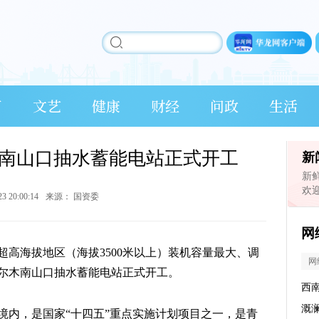
育
文艺
健康
财经
问政
生活
南山口抽水蓄能电站正式开工
新
新
欢
23 20:00:14
来源：
国资委
网
高海拔地区（海拔3500米以上）装机容量最大、调
网
尔木南山口抽水蓄能电站正式开工。
西
溉
境内，是国家“十四五”重点实施计划项目之一，是青