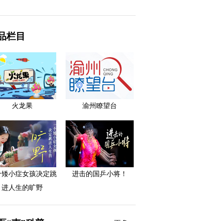
品栏目
火龙果
渝州瞭望台
个矮小症女孩决定跳
进击的国乒小将！
进人生的旷野