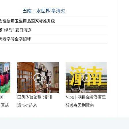
巴南：水世界 享清凉
次性使用卫生用品国家标准升级
场“绿岛” 夏日清凉
亮老字号金字招牌
00
国风体验馆带"活"非
Vlog｜满目金黄香百里
社区试
遗"火"起来
醉美春天到潼南