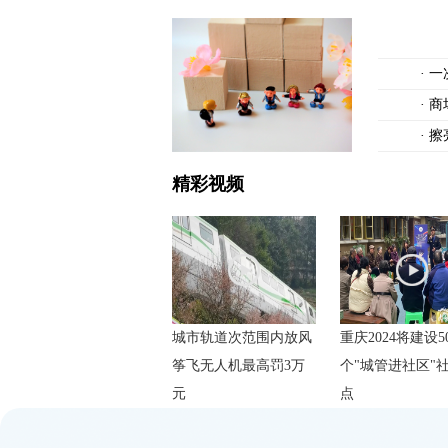
·
一
·
商
·
擦
精彩视频
城市轨道次范围内放风
重庆2024将建设5
筝飞无人机最高罚3万
个"城管进社区"
元
点