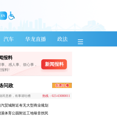
汽车
华龙直播
政法
闻报料
新闻报料
鲜事、感人事、烦心事，
迎报料!
络问政
络民意桥，有事请吐槽
热线：023-63080011
南汽贸城附近有无大型商业规划
澜溪体育公园附近工地噪音扰民