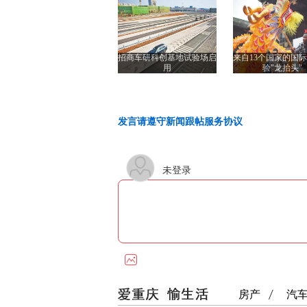
招商车研科创基地试验场启
来自13个国家的国
用
验"龙抬头"
发言请遵守新闻跟帖服务协议
未登录
房产
汽