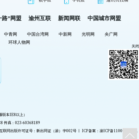
一路”网盟
渝州互联
新闻网联
中国城市网盟
中青网
中国台湾网
中新网
光明网
央广网
环球人物网
关闭
器版本IE8以上）
真：023-60368189
互联网出版许可证号：新出网证（渝）字002号 丨 ICP备案：
渝ICP备11000637号-1