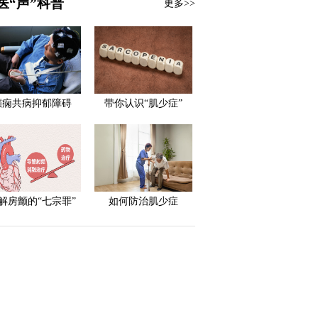
医“声”科普
更多>>
癫痫共病抑郁障碍
带你认识“肌少症”
解房颤的“七宗罪”
如何防治肌少症