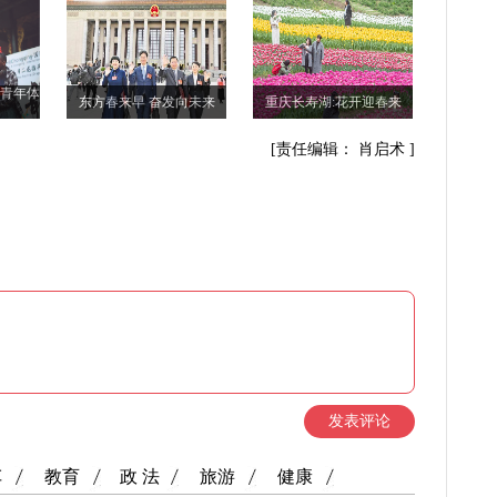
际青年体
东方春来早 奋发向未来
重庆长寿湖:花开迎春来
[责任编辑： 肖启术 ]
发表评论
车
教育
政 法
旅游
健康