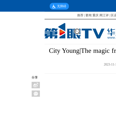
无障碍
推荐
|
要闻
重庆
两江评
|
区
City Young|The magic f
2023-11-
分享