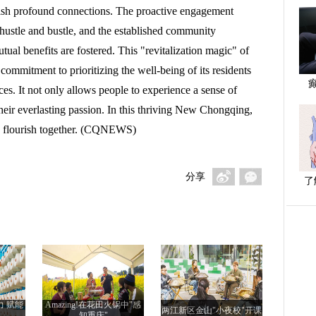
ish profound connections. The proactive engagement
hustle and bustle, and the established community
ual benefits are fostered. This "revitalization magic" of
mmitment to prioritizing the well-being of its residents
es. It not only allows people to experience a sense of
 their everlasting passion. In this thriving New Chongqing,
and flourish together. (CQNEWS)
分享
了
力 赋能
Amazing!在花田火锅中"感
两江新区金山"小夜校"开课
知重庆"