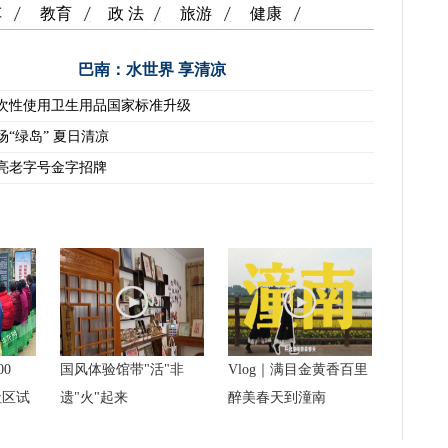
车
教育
政 法
旅游
健康
巴南：水世界 享清凉
次性使用卫生用品国家标准升级
场“绿岛” 夏日清凉
亮老字号金字招牌
00
国风体验馆带"活"非
Vlog｜满目金黄香百里
社区试
遗"火"起来
醉美春天到潼南