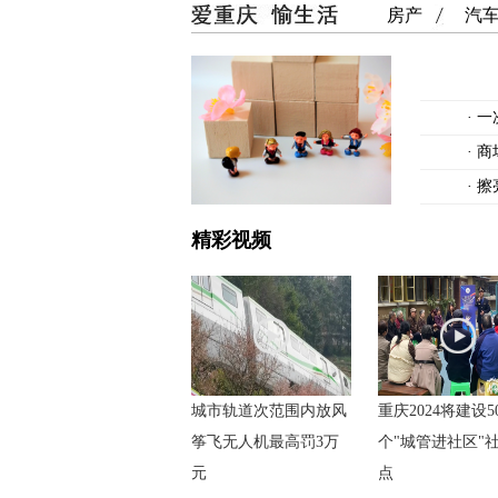
房产
汽
·
一
·
商
·
擦
精彩视频
城市轨道次范围内放风
重庆2024将建设5
筝飞无人机最高罚3万
个"城管进社区"
元
点