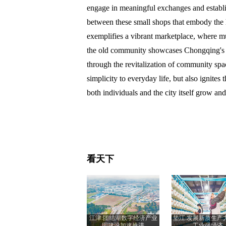
engage in meaningful exchanges and establ
between these small shops that embody the 
exemplifies a vibrant marketplace, where mut
the old community showcases Chongqing's co
through the revitalization of community spac
simplicity to everyday life, but also ignites
both individuals and the city itself grow 
看天下
江津:团结湖数字经济产业
垫江:发展新质生产
园建设加速推进
工业强经济