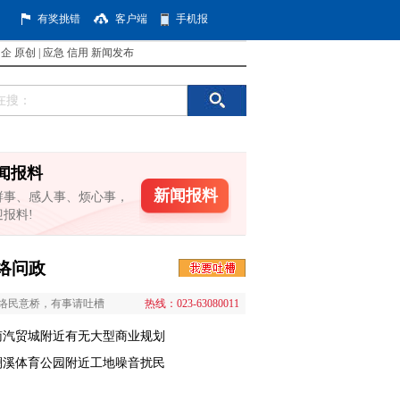
有奖挑错
客户端
手机报
国企
原创
|
应急
信用
新闻发布
闻报料
新闻报料
鲜事、感人事、烦心事，
迎报料!
络问政
络民意桥，有事请吐槽
热线：023-63080011
南汽贸城附近有无大型商业规划
澜溪体育公园附近工地噪音扰民