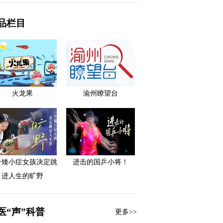
品栏目
火龙果
渝州瞭望台
个矮小症女孩决定跳
进击的国乒小将！
进人生的旷野
医“声”科普
更多>>