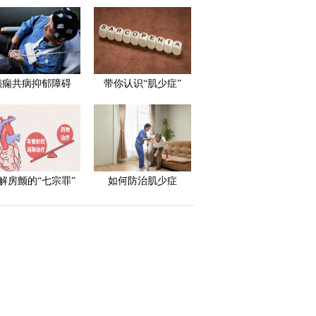
癫痫共病抑郁障碍
带你认识“肌少症”
解房颤的“七宗罪”
如何防治肌少症