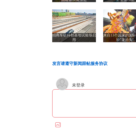
招商车研科创基地试验场启
来自13个国家的国
用
验"龙抬头"
发言请遵守新闻跟帖服务协议
未登录