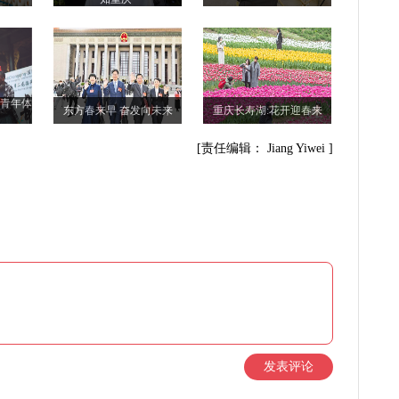
际青年体
东方春来早 奋发向未来
重庆长寿湖:花开迎春来
[责任编辑： Jiang Yiwei ]
发表评论