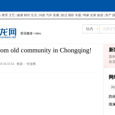
县
教育
文艺
|
健康
财经
生活
|
问政
汽车
直播
|
政法
视听
专题
|
鸣家
史家
旅游
|
房产
站内
英语频道
>
video
rom old community in Chongqing!
新
新
欢
10 16:33:54
来源：
华龙网
网
网
西
溉