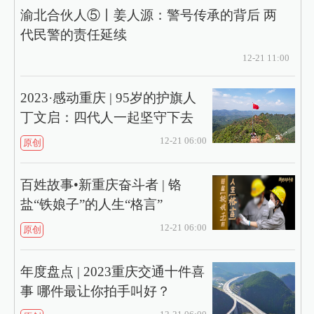
渝北合伙人⑤丨姜人源：警号传承的背后 两
代民警的责任延续
12-21 11:00
2023·感动重庆 | 95岁的护旗人
丁文启：四代人一起坚守下去
12-21 06:00
原创
百姓故事•新重庆奋斗者 | 铬
盐“铁娘子”的人生“格言”
12-21 06:00
原创
年度盘点 | 2023重庆交通十件喜
事 哪件最让你拍手叫好？