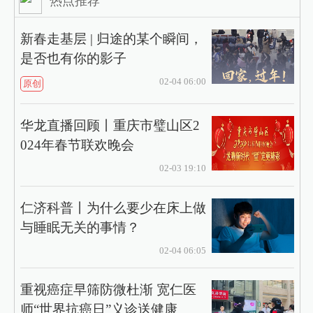
热点推荐
新春走基层 | 归途的某个瞬间，
是否也有你的影子
02-04 06:00
原创
华龙直播回顾丨重庆市璧山区2
024年春节联欢晚会
02-03 19:10
仁济科普丨为什么要少在床上做
与睡眠无关的事情？
02-04 06:05
重视癌症早筛防微杜渐 宽仁医
师“世界抗癌日”义诊送健康