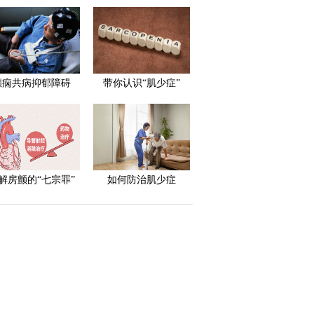
癫痫共病抑郁障碍
带你认识“肌少症”
解房颤的“七宗罪”
如何防治肌少症