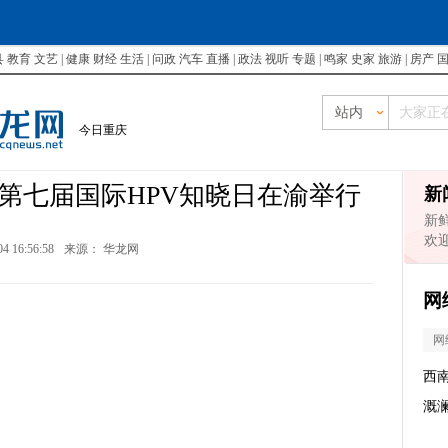
县
教育
文艺
|
健康
财经
生活
|
问政
汽车
直播
|
政法
视听
专题
|
鸣家
史家
旅游
|
房产
站内
今日重庆
控 第七届国际HPV知晓日在渝举行
新
新
欢
04 16:56:58
来源：
华龙网
网
网
西
溉