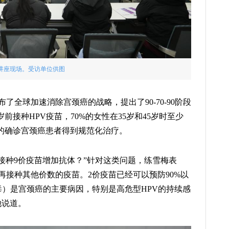
讲座现场。受访单位供图
布了全球加速消除宫颈癌的战略，提出了90-70-90阶段
5岁前接种HPV疫苗，70%的女性在35岁和45岁时至少
%的确诊宫颈癌患者得到规范化治疗。
接种9价疫苗增加抗体？”针对这类问题，练雪梅表
再接种其他价数的疫苗。2价疫苗已经可以预防90%以
毒）是宫颈癌的主要病因，特别是高危型HPV的持续感
她说道。