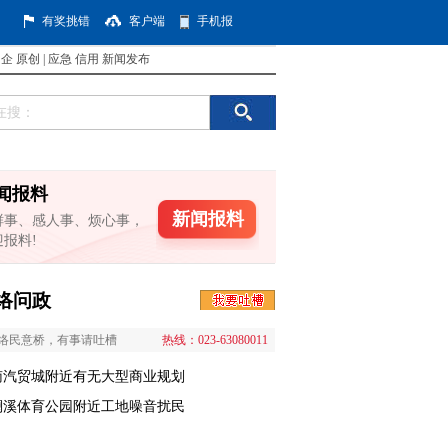
有奖挑错
客户端
手机报
国企
原创
|
应急
信用
新闻发布
闻报料
新闻报料
鲜事、感人事、烦心事，
迎报料!
络问政
络民意桥，有事请吐槽
热线：023-63080011
南汽贸城附近有无大型商业规划
澜溪体育公园附近工地噪音扰民