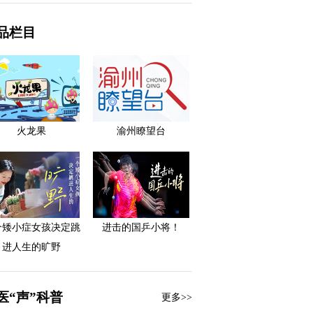
品栏目
火龙果
渝州瞭望台
个矮小症女孩决定跳
进击的国乒小将！
进人生的旷野
医“声”科普
更多>>