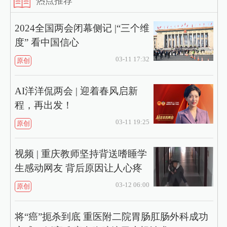
热点推荐
2024全国两会闭幕侧记 |“三个维
度” 看中国信心
03-11 17:32
原创
AI洋洋侃两会 | 迎着春风启新
程，再出发！
03-11 19:25
原创
视频 | 重庆教师坚持背送嗜睡学
生感动网友 背后原因让人心疼
03-12 06:00
原创
将“癌”扼杀到底 重医附二院胃肠肛肠外科成功