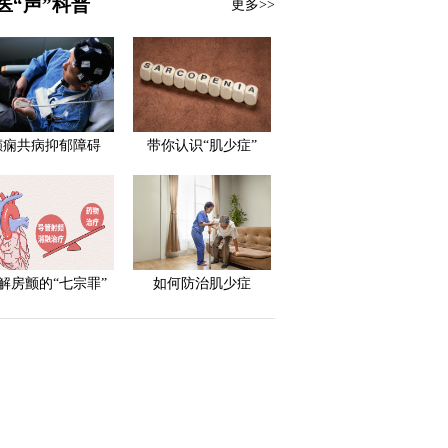
医“声”科普
更多>>
癫痫共病抑郁障碍
带你认识“肌少症”
解房颤的“七宗罪”
如何防治肌少症