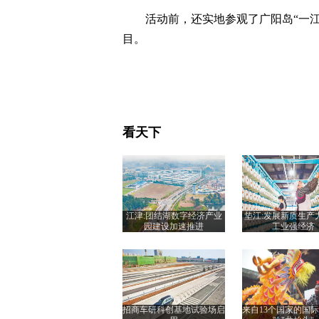
活动前，还实地参观了广阳岛“一
目。
看天下
江津:团结湖数字经济产业
垫江:发展新质生产
园建设加速推进
工业强经济
招商车研科创基地试验场启
来自13个国家的国