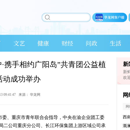
育
文艺
健康
财经
问政
生活
保护·携手相约广阳岛”共青团公益植
新
新
活动成功举办
欢
网
13 09:41:47
来源：
华龙网
网
庆市委、重庆市青年联合会指导，中央在渝企业团工委
西
局二公司重庆分公司、长江环保集团上游区域公司承
溉