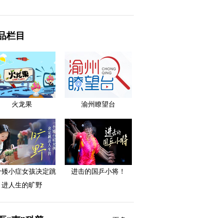
品栏目
火龙果
渝州瞭望台
个矮小症女孩决定跳
进击的国乒小将！
进人生的旷野