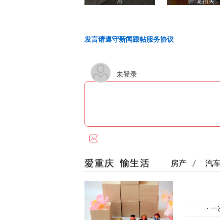
用
验"龙抬头"
发言请遵守新闻跟帖服务协议
未登录
房产
汽
·
一