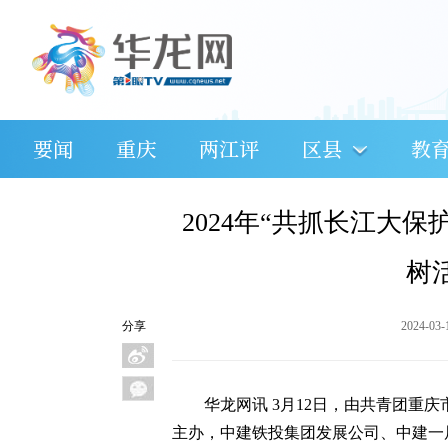
要闻
重庆
两江评
区县
教
2024年“共抓长江大
树
分享
2024-03-
华龙网讯 3月12日，由共青团重
主办，中建铁投集团发展公司、中建一