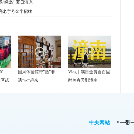
场“绿岛” 夏日清凉
亮老字号金字招牌
00
国风体验馆带"活"非
Vlog｜满目金黄香百里
社区试
遗"火"起来
醉美春天到潼南
中央网站
“一带