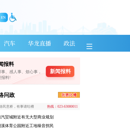
汽车
华龙直播
政法
闻报料
新闻报料
鲜事、感人事、烦心事，
迎报料!
络问政
络民意桥，有事请吐槽
热线：023-63080011
南汽贸城附近有无大型商业规划
澜溪体育公园附近工地噪音扰民