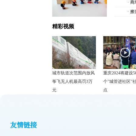
·
商
·
擦
精彩视频
城市轨道次范围内放风
重庆2024将建设5
筝飞无人机最高罚3万
个"城管进社区"
元
点
友情链接