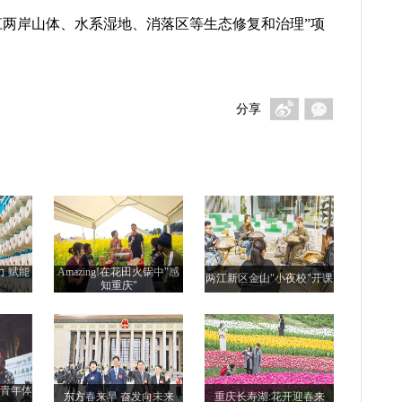
江两岸山体、水系湿地、消落区等生态修复和治理”项
分享
力 赋能
Amazing!在花田火锅中"感
两江新区金山"小夜校"开课
知重庆"
际青年体
东方春来早 奋发向未来
重庆长寿湖:花开迎春来