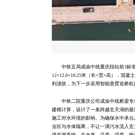
中铁五局成渝中线重庆段站前3标项
12×12.6×10.25米（长×宽×高）
利浇筑，为下一步采用智能悬臂造桥机
中铁二院重庆公司成渝中线桥梁专
建模计算，设计了一条跨越玄天湖的最
施工对水环境的影响。为确保水中承台
业区与水体隔离，不让一滴污水流入玄
境监测系统，在水质、温度、湿度、噪