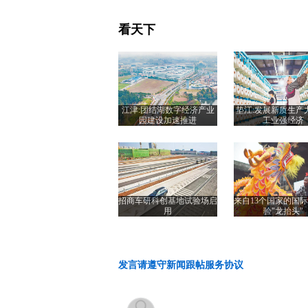
看天下
江津:团结湖数字经济产业
垫江:发展新质生产
园建设加速推进
工业强经济
招商车研科创基地试验场启
来自13个国家的国
用
验"龙抬头"
发言请遵守新闻跟帖服务协议