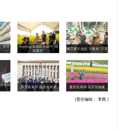
力 赋能
Amazing!在花田火锅中"感
两江新区金山"小夜校"开课
知重庆"
际青年体
东方春来早 奋发向未来
重庆长寿湖:花开迎春来
[责任编辑： 李茜 ]