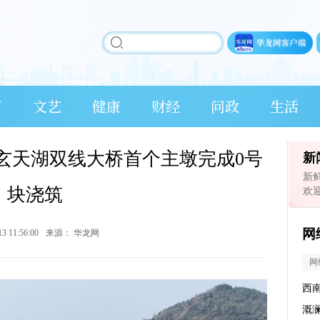
育
文艺
健康
财经
问政
生活
玄天湖双线大桥首个主墩完成0号
新
新
块浇筑
欢
网
13 11:56:00
来源：
华龙网
网
西
溉