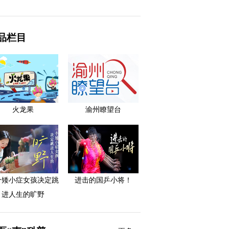
品栏目
火龙果
渝州瞭望台
个矮小症女孩决定跳
进击的国乒小将！
进人生的旷野