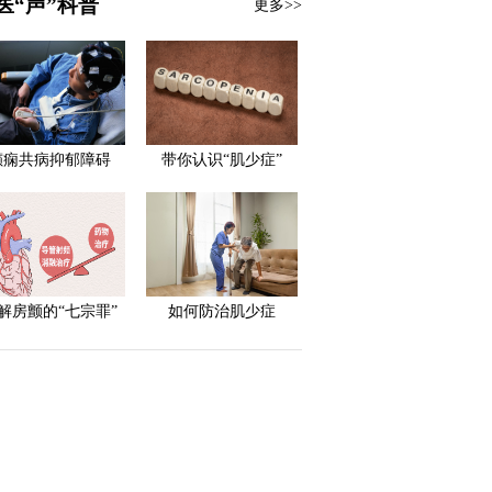
医“声”科普
更多>>
癫痫共病抑郁障碍
带你认识“肌少症”
解房颤的“七宗罪”
如何防治肌少症