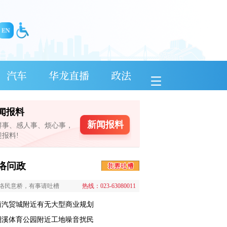
汽车
华龙直播
政法
闻报料
新闻报料
鲜事、感人事、烦心事，
迎报料!
络问政
络民意桥，有事请吐槽
热线：023-63080011
南汽贸城附近有无大型商业规划
澜溪体育公园附近工地噪音扰民