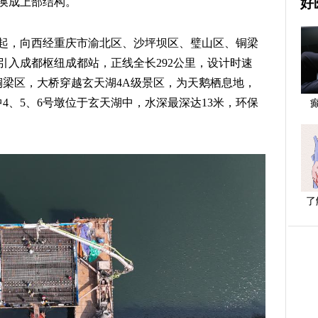
好
换成上部结构。
起，向西经重庆市渝北区、沙坪坝区、璧山区、铜梁
引入成都枢纽成都站，正线全长292公里，设计时速
铜梁区，大桥穿越玄天湖4A级景区，为天鹅栖息地，
中4、5、6号墩位于玄天湖中，水深最深达13米，环保
了