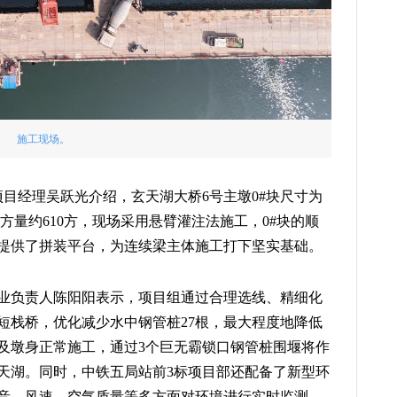
施工现场。
目经理吴跃光介绍，玄天湖大桥6号主墩0#块尺寸为
，混凝土方量约610方，现场采用悬臂灌注法施工，0#块的顺
提供了拼装平台，为连续梁主体施工打下坚实基础。
业负责人陈阳阳表示，项目组通过合理选线、精细化
短栈桥，优化减少水中钢管桩27根，最大程度地降低
及墩身正常施工，通过3个巨无霸锁口钢管桩围堰将作
天湖。同时，中铁五局站前3标项目部还配备了新型环
音、风速、空气质量等多方面对环境进行实时监测，