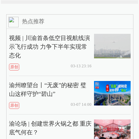
热点推荐
视频 | 川渝首条低空目视航线演
示飞行成功 力争下半年实现常
态化
03-13 23:16
原创
渝州瞭望台丨“无废”的秘密 璧
山这样守护“碧山”
03-07 14:00
原创
渝论场 | 创建世界火锅之都 重庆
底气何在？