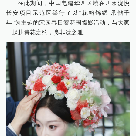
在此期间，中国电建华西区域在西永泷悦
长安项目示范区举行了以“花簪锦绣 承韵千
年”为主题的宋园春日簪花围摄影活动，与大家
一起赴簪花之约，赏非遗之雅。