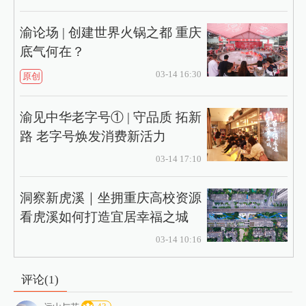
渝论场 | 创建世界火锅之都 重庆
底气何在？
03-14 16:30
原创
渝见中华老字号① | 守品质 拓新
路 老字号焕发消费新活力
03-14 17:10
洞察新虎溪｜坐拥重庆高校资源
看虎溪如何打造宜居幸福之城
03-14 10:16
评论(
1
)