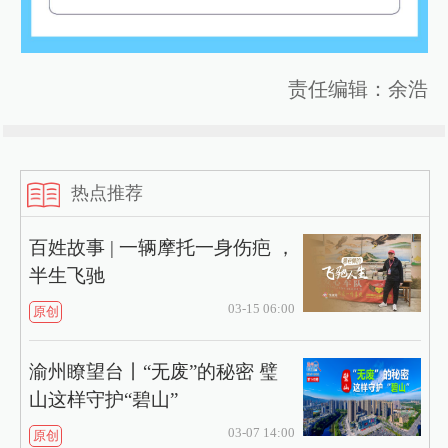
责任编辑：余浩
热点推荐
百姓故事 | 一辆摩托一身伤疤 ，
半生飞驰
03-15 06:00
原创
渝州瞭望台丨“无废”的秘密 璧
山这样守护“碧山”
03-07 14:00
原创