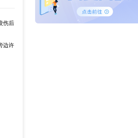
咬伤后
旁边许