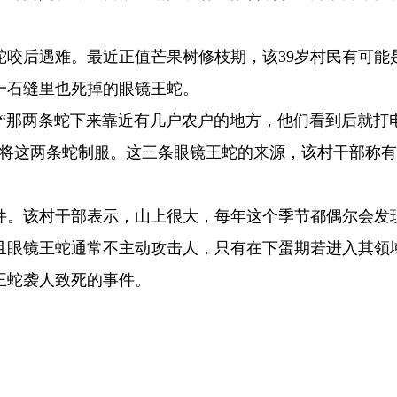
蛇咬后遇难。最近正值芒果树修枝期，该39岁村民有可能
一石缝里也死掉的眼镜王蛇。
，“那两条蛇下来靠近有几户农户的地方，他们看到后就打
同将这两条蛇制服。这三条眼镜王蛇的来源，该村干部称
件。该村干部表示，山上很大，每年这个季节都偶尔会发
且眼镜王蛇通常不主动攻击人，只有在下蛋期若进入其领
王蛇袭人致死的事件。