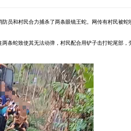
名消防员和村民合力捕杀了两条眼镜王蛇。网传有村民被蛇
住两条蛇致使其无法动弹，村民配合用铲子击打蛇尾部，