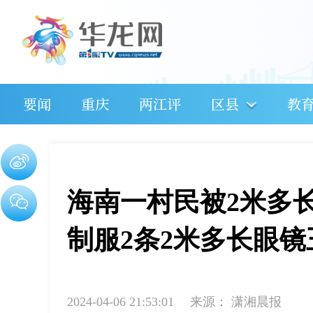
要闻
重庆
两江评
区县
教
海南一村民被2米多
制服2条2米多长眼镜
2024-04-06 21:53:01
来源：
潇湘晨报