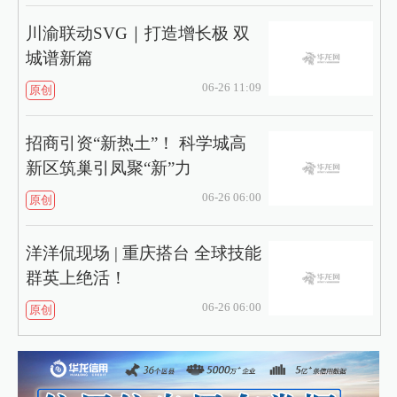
川渝联动SVG｜打造增长极 双
城谱新篇
06-26 11:09
原创
招商引资“新热土”！ 科学城高
新区筑巢引凤聚“新”力
06-26 06:00
原创
洋洋侃现场 | 重庆搭台 全球技能
群英上绝活！
06-26 06:00
原创