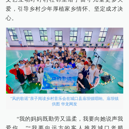
爱，引导乡村少年厚植家乡情怀、坚定成才决
心。
“风的歌谣”亲子阅读乡村音乐会在城口县庙坝镇唱响。庙坝镇
供图 华龙网发
“我的妈妈既勤劳又温柔，我要向她说声我
爱你。”“我要向远方的客人推荐城口老腊