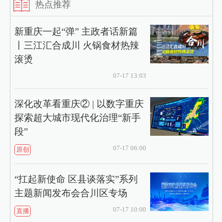
热点推荐
新重庆一起“弹” 主政者话新篇
丨三江汇合成川 火锅食材热辣
滚烫
07-17 13:03
深化改革看重庆② | 以数字重庆
探索超大城市现代化治理“新手
段”
07-17 06:00
原创
“扛起新使命 区县谈落实”系列
主题新闻发布会合川区专场
07-17 10:00
直播