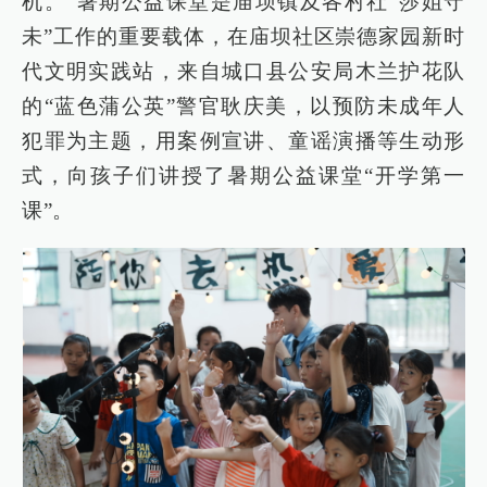
机。”暑期公益课堂是庙坝镇及各村社“莎姐守
未”工作的重要载体，在庙坝社区崇德家园新时
代文明实践站，来自城口县公安局木兰护花队
的“蓝色蒲公英”警官耿庆美，以预防未成年人
犯罪为主题，用案例宣讲、童谣演播等生动形
式，向孩子们讲授了暑期公益课堂“开学第一
课”。