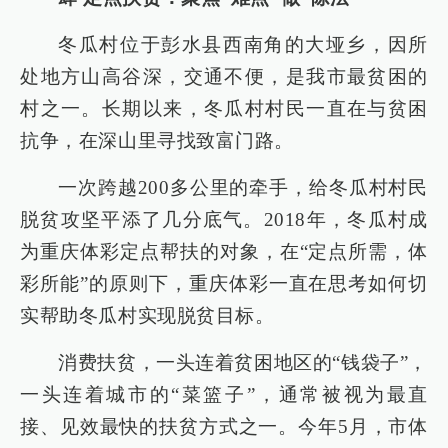
冬瓜村位于彭水县西南角的大垭乡，因所
处地方山高谷深，交通不便，是我市最贫困的
村之一。长期以来，冬瓜村村民一直在与贫困
抗争，在深山里寻找致富门路。
一次跨越200多公里的牵手，给冬瓜村村民
脱贫攻坚平添了几分底气。2018年，冬瓜村成
为重庆体彩定点帮扶的对象，在“定点所需，体
彩所能”的原则下，重庆体彩一直在思考如何切
实帮助冬瓜村实现脱贫目标。
消费扶贫，一头连着贫困地区的“钱袋子”，
一头连着城市的“菜篮子”，通常被视为最直
接、见效最快的扶贫方式之一。今年5月，市体