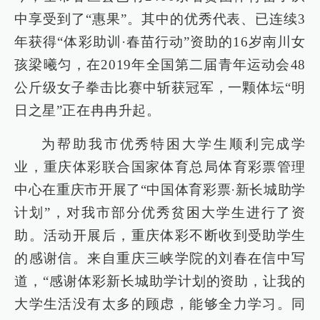
中享受到了“惠果”。其中的优秀代表、已连续3
年获得“体彩助训·春苗行动”资助的16岁南川女
孩梁曦匀，在2019年全国第二届青年运动会48
公斤级女子拳击比赛中斩获冠军，一颗体坛“明
日之星”正在冉冉升起。
为帮助我市优秀特困大学生顺利完成学
业，重庆体彩联合国家体育总局体育彩票管理
中心在重庆市开展了“中国体育彩票·新长城助学
计划”，对我市部分优秀贫困大学生进行了资
助。活动开展后，重庆体彩不断收到受助学生
的感谢信。来自重庆三峡学院的刘春在信中写
道，“感谢体彩新长城助学计划的资助，让我的
大学生活没有太多的顾虑，能够全力学习。同