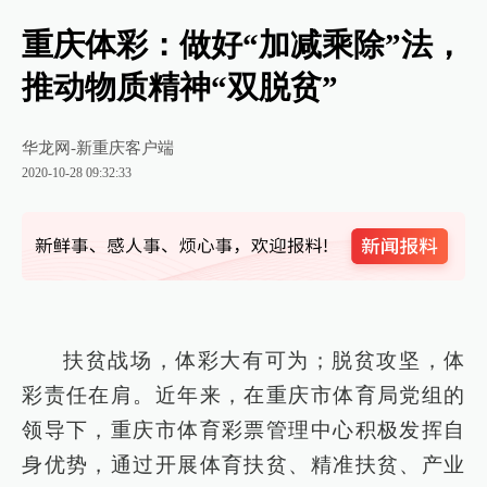
重庆体彩：做好“加减乘除”法，
推动物质精神“双脱贫”
华龙网-新重庆客户端
2020-10-28 09:32:33
扶贫战场，体彩大有可为；脱贫攻坚，体
彩责任在肩。近年来，在重庆市体育局党组的
领导下，重庆市体育彩票管理中心积极发挥自
身优势，通过开展体育扶贫、精准扶贫、产业