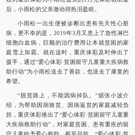
后，小雨松的父亲激动得热泪盈眶。
小雨松一出生便被诊断出患有先天性心脏
病，更不幸的是，2019年3月又患上了急性淋巴
细胞白血病，巨额的治疗费用让本就贫困的家
庭雪上加霜。就在这时，重庆体彩及时伸出了
援手，通过“爱心体彩·贫困留守儿童重大疾病救
助行动”为小雨松送去了善款，也送去了康复的
希望。
“脱贫路上，不能因病掉队。”据张小波介
绍，为帮助因病致贫、因病返贫的家庭减轻负
担，重庆体彩推出了“爱心体彩·贫困留守儿童重
大疾病救助行动”，对家庭贫困、患有重疾的留
守儿童给予爱心救助。截至目前，“爱心体彩·贫