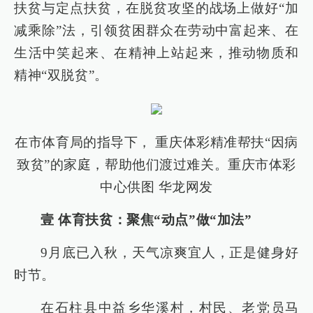
扶贫与定点扶贫，在脱贫攻坚的战场上做好“加
减乘除”法，引领贫困群众在劳动中富起来、在
生活中笑起来、在精神上站起来，推动物质和
精神“双脱贫”。
在市体育局的指导下， 重庆体彩精准帮扶“因病
致贫”的家庭，帮助他们渡过难关
。重庆
市
体彩
中心供图 华龙网发
壹
体育扶贫：聚焦“动点”做“加法”
9月底已入秋，天气凉爽宜人，正是健身好
时节。
在石柱县中益乡华溪村，村民、老党员马