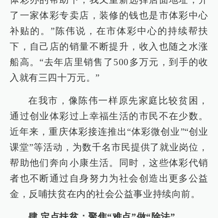
了一家体彩专卖店，装修的钱也是市体彩中心
补贴的。”陈伟说，在市体彩中心的持续帮扶
下，自己店的销量不断提升，收入也随之水涨
船高。“去年店里销售了500多万元，到手的收
入就有三四十万元。”
在我市，像陈伟一样原先家庭比较贫困，
通过创业体彩过上幸福生活的市民不在少数。
近年来，重庆体彩接连推出“体彩微创业”“创业
课堂”等活动，为数千名市民提供了就业岗位，
帮助他们奔向小康生活。同时，这些体彩代销
者也不断通过自身努力为社会创造出更多公益
金，反哺扶贫在内的社会公益事业持续向前。
肆
定点扶贫：聚焦“难点”做“除法”