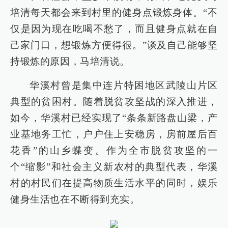
培清每天都会来到村里的健身点锻炼身体。“不
仅是因为现在吃喝不愁了，而且健身点就在自
己家门口，想锻炼方便得很。”谈及自己能够坚
持锻炼的原因，马培清说。
华溪村曾是集中连片特困地区武陵山片区
典型的贫困村。随着脱贫攻坚战的深入推进，
如今，华溪村已经实现了“条条新路盘山梁，产
业基地务工忙，户户住上安稳房，房前屋后百
花香”的山乡蝶变。作为全市脱贫攻坚的一
个“缩影”和社会主义新农村的典型代表，华溪
村的村民们在提高物质生活水平的同时，娱乐
健身生活也在不断得到充实。