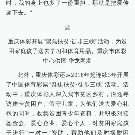
时，我的身上也多了一份重担，那就是把爱传
递下去。”
重庆体彩开展“聚焦扶贫·徒步三峡”活动，为贫
困家庭孩子送去学习和体育用品
。重庆
市
体彩
中心供图 华龙网发
此外，重庆体彩还从2018年起连续3年开展
了中国体育彩票“聚焦扶贫·徒步三峡”活动。活
动中，重庆体彩人深入我市贫困乡村，沿途寻
访建卡贫困户、留守儿童，为他们送去爱心礼
包的同时，收集贫困青少年资料，并积极对接
基金会、爱心企业、爱心个人，对贫困家庭孩
子进行“一对一”资助，帮助他们及时摆脱困