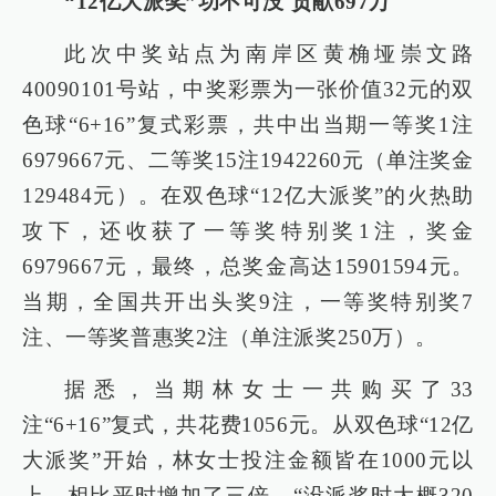
“12亿大派奖”功不可没 贡献697万
此次中奖站点为南岸区黄桷垭崇文路
40090101号站，中奖彩票为一张价值32元的双
色球“6+16”复式彩票，共中出当期一等奖1注
6979667元、二等奖15注1942260元（单注奖金
129484元）。在双色球“12亿大派奖”的火热助
攻下，还收获了一等奖特别奖1注，奖金
6979667元，最终，总奖金高达15901594元。
当期，全国共开出头奖9注，一等奖特别奖7
注、一等奖普惠奖2注（单注派奖250万）。
据悉，当期林女士一共购买了33
注“6+16”复式，共花费1056元。从双色球“12亿
大派奖”开始，林女士投注金额皆在1000元以
上，相比平时增加了三倍。“没派奖时大概320