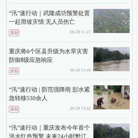
“汛”速行动｜武隆成功预警处置
一起滑坡灾情 无人员伤亡
06-28 11:47
原创
重庆将6个区县升级为水旱灾害
防御Ⅱ级应急响应
06-28 13:48
原创
“汛”速行动 | 防范强降雨 彭水紧
急转移530余人
06-28 13:42
原创
“汛”速行动｜重庆发布今年首个
洪水红色预警 未来24小时黔江