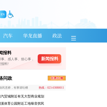
汽车
华龙直播
政法
闻报料
新闻报料
鲜事、感人事、烦心事，
迎报料!
络问政
络民意桥，有事请吐槽
热线：023-63080011
南汽贸城附近有无大型商业规划
澜溪体育公园附近工地噪音扰民