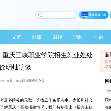
育
文艺
健康
财经
问政
生活
忙丨重庆三峡职业学院招生就业处处
新
新
徐明灿访谈
欢
网
2:49
来源：
华龙网-新重庆客户端
网
考及各院校的录取、选拔工作备受考生、家长和社会
西
长了解重庆市高校招生情况，我们特别推出《招办主任
溉