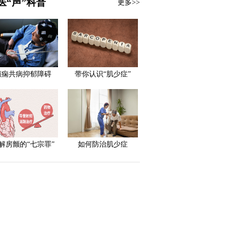
医“声”科普
更多>>
癫痫共病抑郁障碍
带你认识“肌少症”
解房颤的“七宗罪”
如何防治肌少症