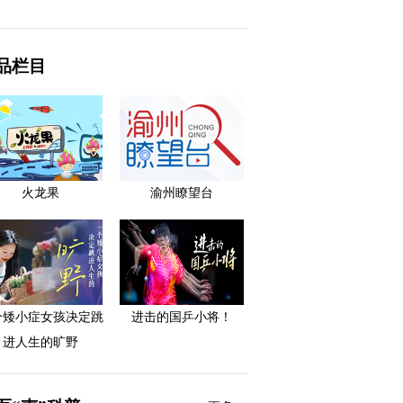
品栏目
火龙果
渝州瞭望台
个矮小症女孩决定跳
进击的国乒小将！
进人生的旷野