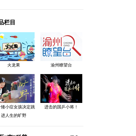
品栏目
火龙果
渝州瞭望台
个矮小症女孩决定跳
进击的国乒小将！
进人生的旷野