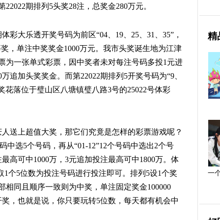
22022期排列5头奖28注，总奖金280万元。
体彩大乐透开奖号码为前区“04、19、25、31、35”，
精
一等奖，单注中奖奖金1000万元。我市头奖诞生地为江津
中奖票为一张单式彩票，因中奖者未对每注号码多投1元进
万追加头奖奖金。而第22022期排列5开奖号码为“9、
头奖花落位于璧山区八塘镇璧八路3号的25022号体彩
庆人送上超值大奖，那它们究竟是怎样的彩票游戏呢？
号码中选5个号码，再从“01-12”12个号码中选出2个号
高可中1000万，3元追加投注最高可中1800万。体
字中选取1个5位数为投注号码进行投注即可。排列5设1个奖
一
相同且顺序一致则为中奖，单注固定奖金100000
开奖，也就是说，你只要玩转5位数，每天都有机会中