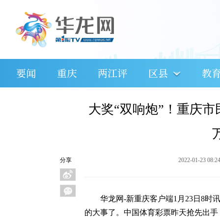
要闻
重庆
两江评
区县
教
大奖“双响炮”！重庆市民
分享
2022-01-23 08:2
华龙网-新重庆客户端1月23日8
的大事了。中国体育彩票昨天抢先出手，