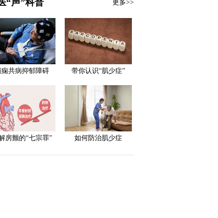
医“声”科普
更多>>
癫痫共病抑郁障碍
带你认识“肌少症”
解房颤的“七宗罪”
如何防治肌少症