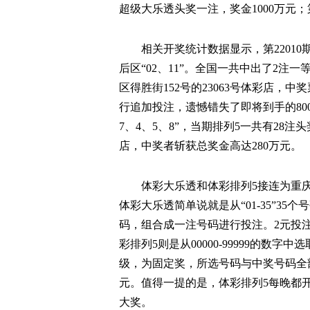
超级大乐透头奖一注，奖金1000万元；第
相关开奖统计数据显示，第22010期
后区“02、11”。全国一共中出了2注
区得胜街152号的23063号体彩店，
行追加投注，遗憾错失了即将到手的800
7、4、5、8”，当期排列5一共有28注
店，中奖者斩获总奖金高达280万元。
体彩大乐透和体彩排列5接连为重
体彩大乐透简单说就是从“01-35”35个
码，组合成一注号码进行投注。2元投注最
彩排列5则是从00000-99999的数
级，为固定奖，所选号码与中奖号码全部
元。值得一提的是，体彩排列5每晚都
大奖。