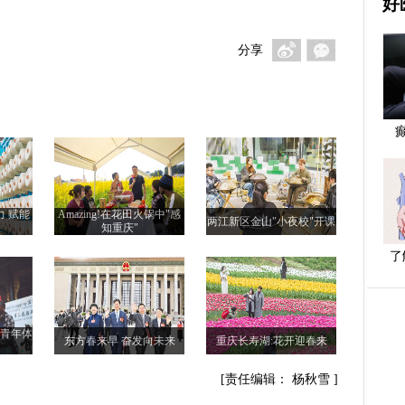
好
分享
力 赋能
Amazing!在花田火锅中"感
两江新区金山"小夜校"开课
知重庆"
了
际青年体
东方春来早 奋发向未来
重庆长寿湖:花开迎春来
[责任编辑： 杨秋雪 ]