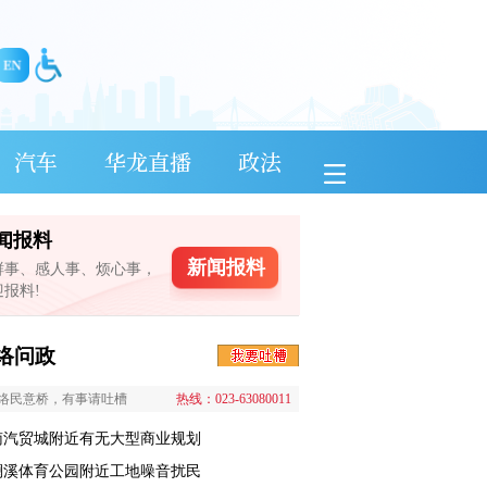
汽车
华龙直播
政法
闻报料
新闻报料
鲜事、感人事、烦心事，
迎报料!
络问政
络民意桥，有事请吐槽
热线：023-63080011
南汽贸城附近有无大型商业规划
澜溪体育公园附近工地噪音扰民