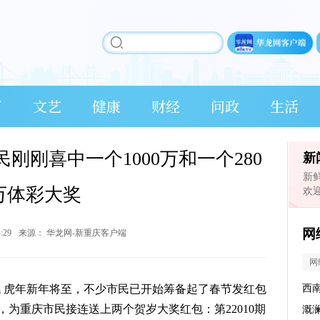
育
文艺
健康
财经
问政
生活
刚刚喜中一个1000万和一个280
新
新
万体彩大奖
欢
网
4:29
来源：
华龙网-新重庆客户端
网
时讯 虎年新年将至，不少市民已开始筹备起了春节发红包
西
为重庆市民接连送上两个贺岁大奖红包：第22010期
溉