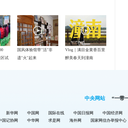
00
国风体验馆带"活"非
Vlog｜满目金黄香百里
社区试
遗"火"起来
醉美春天到潼南
中央网站
“一带
新华网
中国网
国际在线
中国日报网
中国经济网
中国记协网
中华网
求是网
海外网
国家网信办举报中心