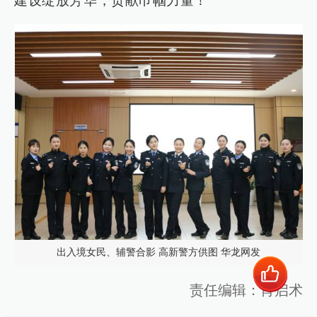
建设绽放芳华，贡献巾帼力量！
出入境女民、辅警合影 高新警方供图 华龙网发
责任编辑：肖启术