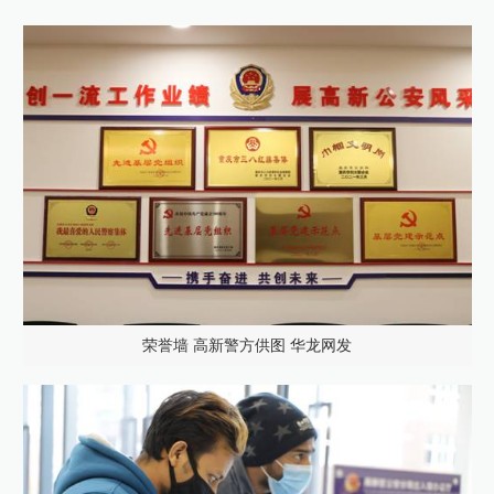
荣誉墙 高新警方供图 华龙网发