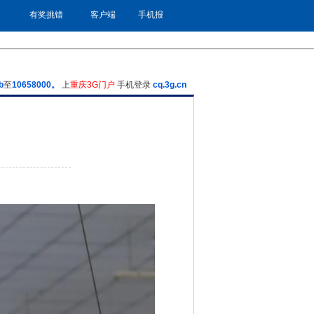
有奖挑错
客户端
手机报
b
至
10658000。
上
重庆3G门户
手机登录
cq.3g.cn