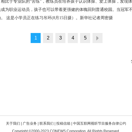
相比于专业队的“苦练”，教练员在培养孩子认识体操、爱上体操，发现
法成为职业运动员，孩子也可以带着更强健的体魄回到普通校园。当冠军
。 这是小学员正在练习吊环(8月15日摄）。新华社记者周密摄
1
2
3
4
5
关于我们
|
广告业务
|
联系我们
|
投稿信箱
|
中国互联网视听节目服务自律公约
Copyright ©2000-2023
CQNEWS Corporation
, All Rights Reserved.