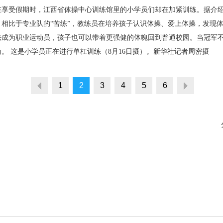
受假期时，江西省体操中心训练馆里的小学员们却在加紧训练。据介绍，
相比于专业队的“苦练”，教练员在培养孩子认识体操、爱上体操，发现
法成为职业运动员，孩子也可以带着更强健的体魄回到普通校园。当冠军
。 这是小学员正在进行单杠训练（8月16日摄）。新华社记者周密摄
1
2
3
4
5
6