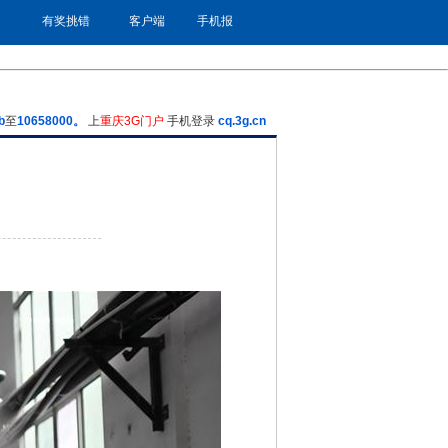
有奖挑错
客户端
手机报
b
至
10658000。
上
重庆3G门户
手机登录
cq.3g.cn