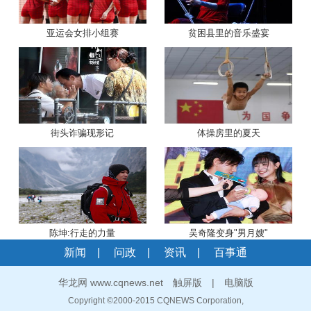
亚运会女排小组赛
贫困县里的音乐盛宴
街头诈骗现形记
体操房里的夏天
陈坤:行走的力量
吴奇隆变身"男月嫂"
新闻
|
问政
|
资讯
|
百事通
华龙网 www.cqnews.net
触屏版
|
电脑版
Copyright ©2000-2015 CQNEWS Corporation,