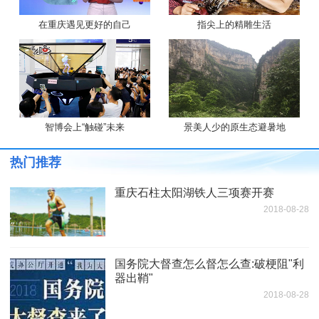
在重庆遇见更好的自己
指尖上的精雕生活
智博会上“触碰”未来
景美人少的原生态避暑地
热门推荐
重庆石柱太阳湖铁人三项赛开赛
2018-08-28
国务院大督查怎么督怎么查:破梗阻"利
器出鞘"
2018-08-28