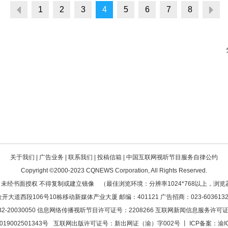
1
2
3
4
5
6
7
8
关于我们
|
广告业务
|
联系我们
|
投稿信箱
|
中国互联网视听节目服务自律公约
Copyright ©2000-2023
CQNEWS Corporation
, All Rights Reserved.
 未经书面授权 不得复制或建立镜像 （最佳浏览环境：分辨率1024*768以上，浏览器
道西段106号10栋移动新媒体产业大厦 邮编：401121 广告招商：023-60361323 传
-20030050 信息网络传播视听节目许可证号：2208266
互联网新闻信息服务许可证编号
19002501343号
互联网出版许可证号：新出网证（渝）字002号 丨 ICP备案：
渝I