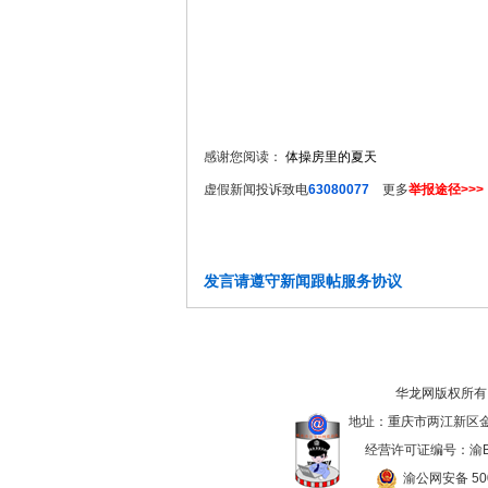
感谢您阅读：
体操房里的夏天
虚假新闻投诉致电
63080077
更多
举报途径>>>
发言请遵守新闻跟帖服务协议
华龙网版权所有
地址：重庆市两江新区金开大
经营许可证编号：渝B2
渝公网安备 500