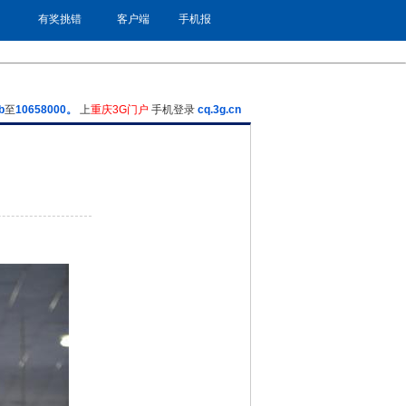
有奖挑错
客户端
手机报
b
至
10658000。
上
重庆3G门户
手机登录
cq.3g.cn